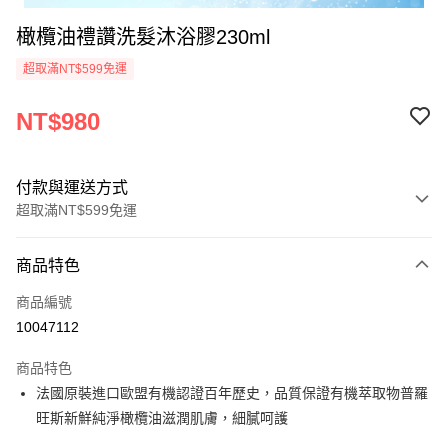
橄欖油禮讚洗髮沐浴膠230ml
超取滿NT$599免運
NT$980
付款與運送方式
超取滿NT$599免運
付款方式
商品特色
信用卡一次付款
商品編號
超商取貨付款
10047112
LINE Pay
商品特色
Apple Pay
法國原裝進口歐盟有機認證百年歷史，品質保證有機萃取物普羅
旺斯新鮮純淨橄欖油滋潤肌膚，細膩呵護
悠遊付