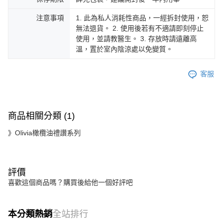
注意事項
1. 此為私人消耗性商品，一經拆封使用，恕
無法退貨。 2. 使用後若有不適請即刻停止
使用，並請教醫生。 3. 存放時請遠離高
溫，置於室內陰涼處以免變質。
客服
商品相關分類 (1)
》Olivia橄欖油禮讚系列
評價
喜歡這個商品嗎？購買後給他一個好評吧
本分類熱銷
全站排行