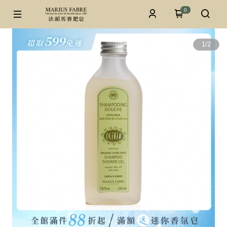
0
1
/
2