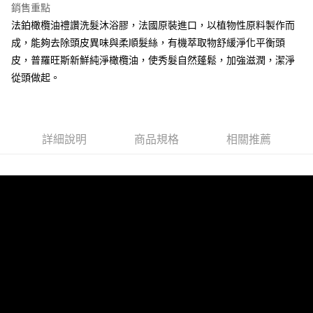
銷售重點
全盈+PAY
法鉑橄欖油禮讚洗髮沐浴膠，法國原裝進口，以植物性原料製作而
成，能夠去除頭皮異味與柔順髮絲，有機萃取物舒緩淨化平衡頭
運送方式
皮，普羅旺斯新鮮純淨橄欖油，使秀髮自然蓬鬆，加強滋潤，潔淨
全家取貨付款
從頭做起。
每筆NT$60，滿NT$599(含以上)免運費
付款後全家取貨
每筆NT$60，滿NT$599(含以上)免運費
詳細說明
商品規格
相關推薦
7-11取貨付款
每筆NT$60，滿NT$599(含以上)免運費
付款後7-11取貨
每筆NT$60，滿NT$599(含以上)免運費
新竹物流
每筆NT$80，滿NT$800(含以上)免運費