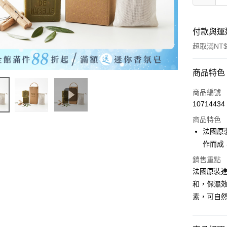
付款與運
超取滿NT$
付款方式
商品特色
信用卡一
商品編號
10714434
超商取貨
商品特色
LINE Pay
法國原
作而成
Apple Pay
銷售重點
悠遊付
法國原裝進
和，保濕
全盈+PAY
素，可自
運送方式