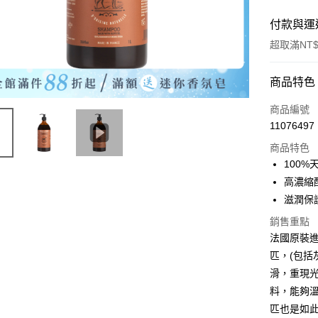
付款與運
超取滿NT$
付款方式
商品特色
信用卡一
商品編號
11076497
超商取貨
商品特色
LINE Pay
100
高濃縮
Apple Pay
滋潤保
悠遊付
銷售重點
法國原裝進
全盈+PAY
匹，(包括
滑，重現
運送方式
料，能夠
匹也是如
全家取貨