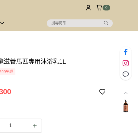
0
欖滋養馬匹專用沐浴乳1L
599免運
300