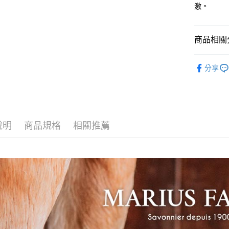
激。
每筆NT$6
付款後全
商品相關分
每筆NT$6
》寵物呵
7-11取貨
分享
每筆NT$6
付款後7-1
每筆NT$6
說明
商品規格
相關推薦
新竹物流
每筆NT$8