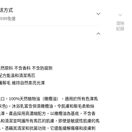
送方式
599免運
清除
紀錄
次付款
付款
%天然原料 不含香料 不含防腐劑
配方能溫和清潔馬匹
護鬃毛 維持自然柔亮光澤
口，100%天然植物油（橄欖油），適用於所有色澤馬
灰色)。沐浴乳富含保濕橄欖油，令肌膚和鬃毛柔軟絲
光澤。產品採用高濃縮配方，以橄欖油為基底，不含香
溫和清潔並呵護所有馬匹的肌膚，即使是敏感性肌膚的馬
此。憑藉其清潔和抗菌功效，它還能緩解瘙癢和皮膚刺
付款