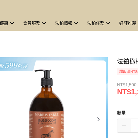
優惠
會員服務
法鉑情報
法鉑任務
好評推薦
法鉑橄
超取滿NT$
NT$1,500
NT$1,
數量