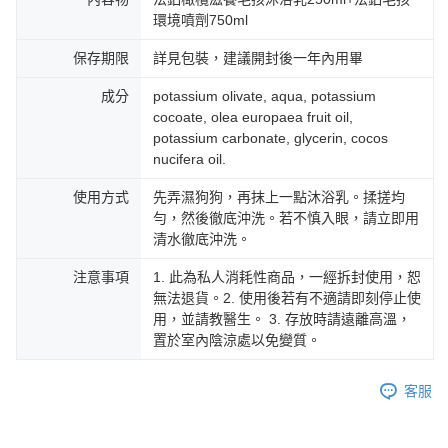
環境噴劑750ml
保存期限
詳見包裝，建議開封後一年內用畢
成分
potassium olivate, aqua, potassium
cocoate, olea europaea fruit oil,
potassium carbonate, glycerin, cocos
nucifera oil.
使用方式
先弄濕狗狗，再抹上一點沐浴乳。揉搓均
勻，然後徹底沖洗。若不慎入眼，請立即用
清水徹底沖洗。
注意事項
1. 此為私人消耗性商品，一經拆封使用，恕
無法退貨。2. 使用後若有不適請即刻停止使
用，並請教醫生。 3. 存放時請遠離高溫，
置於室內陰涼處以免變質。
客服