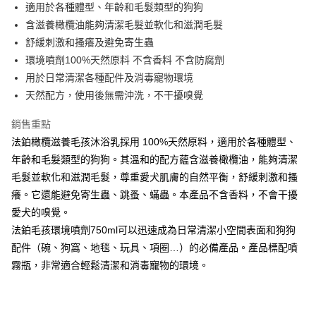
適用於各種體型、年齡和毛髮類型的狗狗
悠遊付
含滋養橄欖油能夠清潔毛髮並軟化和滋潤毛髮
全盈+PAY
舒緩刺激和搔癢及避免寄生蟲
環境噴劑100%天然原料 不含香料 不含防腐劑
運送方式
用於日常清潔各種配件及消毒寵物環境
天然配方，使用後無需沖洗，不干擾嗅覺
全家取貨付款
每筆NT$60，滿NT$599(含以上)免運費
銷售重點
付款後全家取貨
法鉑橄欖滋養毛孩沐浴乳採用 100%天然原料，適用於各種體型、
年齡和毛髮類型的狗狗。其溫和的配方蘊含滋養橄欖油，能夠清潔
每筆NT$60，滿NT$599(含以上)免運費
毛髮並軟化和滋潤毛髮，尊重愛犬肌膚的自然平衡，舒緩刺激和搔
7-11取貨付款
癢。它還能避免寄生蟲、跳蚤、蟎蟲。本產品不含香料，不會干擾
每筆NT$60，滿NT$599(含以上)免運費
愛犬的嗅覺。
法鉑毛孩環境噴劑750ml可以迅速成為日常清潔小空間表面和狗狗
付款後7-11取貨
配件（碗、狗窩、地毯、玩具、項圈…）的必備產品。產品標配噴
每筆NT$60，滿NT$599(含以上)免運費
霧瓶，非常適合輕鬆清潔和消毒寵物的環境。
新竹物流
每筆NT$80，滿NT$800(含以上)免運費