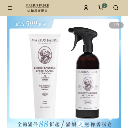
0
1
/
3