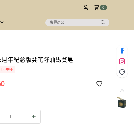
0
25週年紀念版葵花籽油馬賽皂
599免運
60