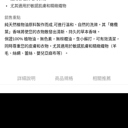
尤其適用於敏感肌膚和精緻織物
運送方式
新竹物流
銷售重點
每筆NT$80，滿NT$800(含以上)免運費
純天然植物油原料製作而成,可進行溫和、自然的洗滌。其「橄欖
葉」香味將使您的衣物散發出清新、持久的草本香味。
保證100% 植物油，無色素，無棕櫚油，含小蘇打，可有效清潔，
同時尊重您的皮膚和衣物。尤其適用於敏感肌膚和精緻織物（羊
毛、絲綢、蕾絲、嬰兒亞麻布等）。
詳細說明
商品規格
相關推薦