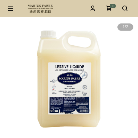
0
1
/
2