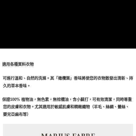
適用各種質料衣物
2
可進行溫和、自然的洗滌。其「橄欖葉」香味將使您的衣物散發出清新、持
久的草本香味。
 保證100% 植物油，無色素，無棕櫚油，含小蘇打，可有效清潔，同時尊重
您的皮膚和衣物。尤其適用於敏感肌膚和精緻織物（羊毛、絲綢、蕾絲、
嬰兒亞麻布等）