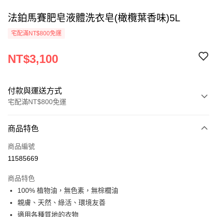
法鉑馬賽肥皂液體洗衣皂(橄欖葉香味)5L
宅配滿NT$800免運
NT$3,100
付款與運送方式
宅配滿NT$800免運
付款方式
商品特色
信用卡一次付款
商品編號
LINE Pay
11585669
Apple Pay
商品特色
悠遊付
100% 植物油，無色素，無棕櫚油
親膚、天然、綠活、環境友善
全盈+PAY
適用各種質地的衣物