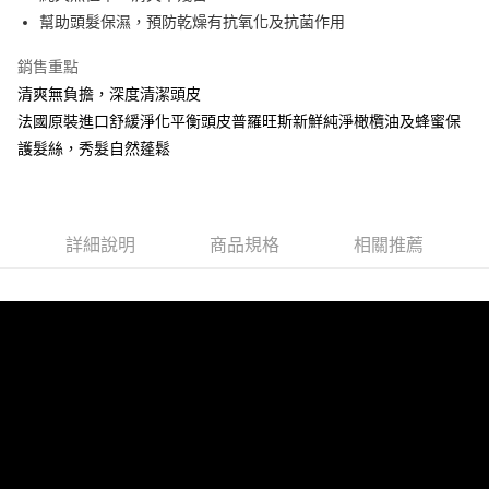
全盈+PAY
幫助頭髮保濕，預防乾燥有抗氧化及抗菌作用
銷售重點
運送方式
清爽無負擔，深度清潔頭皮
全家取貨付款
法國原裝進口舒緩淨化平衡頭皮普羅旺斯新鮮純淨橄欖油及蜂蜜保
每筆NT$60，滿NT$599(含以上)免運費
護髮絲，秀髮自然蓬鬆
付款後全家取貨
每筆NT$60，滿NT$599(含以上)免運費
7-11取貨付款
詳細說明
商品規格
相關推薦
每筆NT$60，滿NT$599(含以上)免運費
付款後7-11取貨
每筆NT$60，滿NT$599(含以上)免運費
新竹物流
每筆NT$80，滿NT$800(含以上)免運費