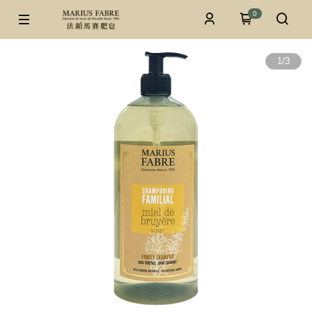
0
1
/
3