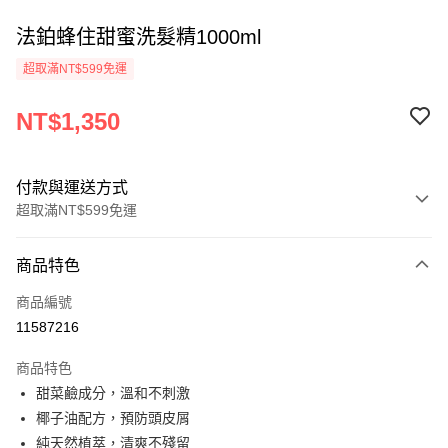
法鉑蜂住甜蜜洗髮精1000ml
超取滿NT$599免運
NT$1,350
付款與運送方式
超取滿NT$599免運
付款方式
商品特色
信用卡一次付款
商品編號
超商取貨付款
11587216
LINE Pay
商品特色
Apple Pay
甜菜鹼成分，溫和不刺激
椰子油配方，預防頭皮屑
悠遊付
純天然植萃，清爽不殘留