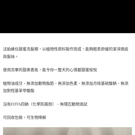
法鉑蜂住甜蜜洗髮精，以植物性原料製作而成，能夠輕柔舒緩的潔淨頭皮
與髮絲。
使用完畢的甜美香氣，能令你一整天的心情都甜蜜愉悅
植物油成分、
無添加動物脂肪
、
無添加色素
、
無添加月桂基硫酸鈉
、
無添
加對羥基苯甲酸酯
沒有
EDTA
四鈉（化學防腐劑）、
無殘忍動物測試
可回收包裝，可生物降解