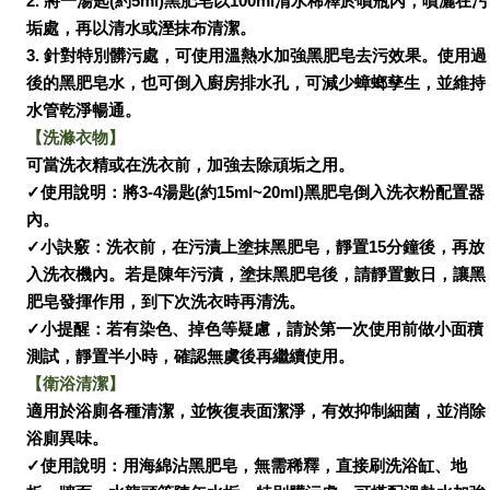
2.
將一湯匙
(約
5
ml)黑肥皂以
100ml清水稀釋於噴瓶內，噴灑在污
垢處，再以清水或溼抹布清潔。
3.
針對特別髒污處，可使用溫熱水加強黑肥皂去污效果。使用過
後的黑肥皂水，也可倒入廚房排水孔，可減少蟑螂孳生，並維持
水管乾淨暢通
。
【
洗滌衣物
】
可當洗衣精或在洗衣前，加強去除頑垢之用。
✓使用說明：將3-4湯匙
(約
15ml~20ml)
黑肥皂倒入洗衣粉配置器
內
。
✓小訣竅：洗衣前，在污漬上塗抹黑肥皂，靜置15分鐘後，再放
入洗衣機內。若是陳年污漬，塗抹黑肥皂後，請靜置數日，讓黑
肥皂發揮作用，到下次洗衣時再清洗。
✓
小提醒：若有染色、掉色等疑慮，請於第一次使用前做小面積
測試，靜置半小時，確認無虞後再繼續使用
。
【
衛浴清潔
】
適用於浴廁各種清潔，並恢復表面潔淨，有效抑制細菌，並消除
浴廁異味。
✓
使用說明：用海綿沾黑肥皂，無需稀釋，直接刷洗浴缸、地