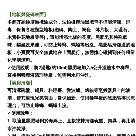
【
地板與瓷磚表面
】
多虧其高純度橄欖油成分，法鉑橄欖油黑肥皂不但能清潔、消
毒、保養各種類型地板
(磁磚
、陶土、陶瓷、薄片板、大理石、
木質拼花地板等等)，還能增添地板的亮度。黑肥皂其特殊氣
味，驅蟲效果佳，可防止蟑螂、螞蟻等出沒。黑肥皂清潔過的地
板，小寶寶可安全無虞地在上面爬行，無需擔心碰觸到任何殘留
化學清潔劑。
✓使用說明：將2湯匙
(約
10
ml)黑肥皂加入5公升溫熱水中稀釋。
直接用稀釋液清理地板
，無需用水再沖洗。
【
廚房清潔
】
可清潔碗盤、鍋具、料理臺、微波爐、烤箱等烹煮器具上的油
漬，使其重現光亮表面，常保如新。使用稀釋後的黑肥皂擦拭流
理台，可防止蟑螂、螞蟻出沒。
✓
使用說明
：
1.
取適量黑肥皂倒於海綿上。直接塗抹清潔碗盤、鍋具，再用清
水沖乾淨
。