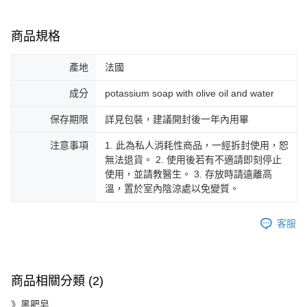
商品規格
產地
法國
成分
potassium soap with olive oil and water
保存期限
詳見包裝，建議開封後一年內用畢
注意事項
1. 此為私人消耗性商品，一經拆封使用，恕
無法退貨。 2. 使用後若有不適請即刻停止
使用，並請教醫生。 3. 存放時請遠離高
溫，置於室內陰涼處以免變質。
客服
商品相關分類 (2)
》黑肥皂