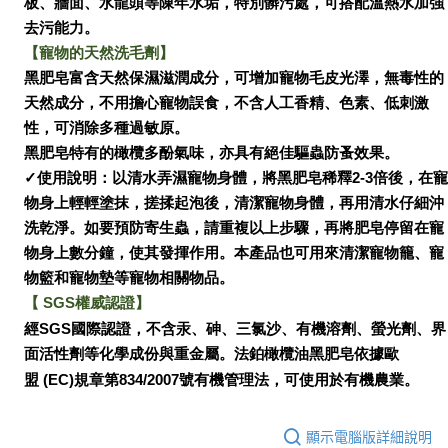
板、牆面、水龍頭等陳年水垢，特別髒污處，可搭配溫熱水加強
去污能力
。
【
寵物的天然洗毛劑
】
黑肥皂富含天然保濕滋潤成分，可增加寵物毛皮光澤，無毒性的
天然成分，不用擔心寵物誤食，不含人工香精、色素、低刺激
性，可消除多種過敏原。
黑肥皂特有的橄欖多酚氣味，亦具有絕佳驅蟲防蚤效果。
✓使用說明：以清水弄濕寵物身體，將黑肥皂稀釋2-3倍後，在寵
物身上輕輕塗抹，搓揉起泡後，清潔寵物身體，再用清水仔細沖
洗乾淨。如要預防寄生蟲，請重複以上步驟，再將肥皂停留在寵
物身上數分鐘，使其發揮作用。本產品也可用來清潔寵物籠、寵
物籃和寵物墊等寵物相關物品。
【
SGS權威認證
】
經SGS國際認證，不含汞、砷、三氯沙、有機溶劑、螢光劑、界
面活性劑等化學成份與重金屬。法鉑橄欖油黑肥皂依據歐
盟
(EC
)規章第834/2007號有機管理法，可使用於有機農業。
顯示電腦版詳細說明