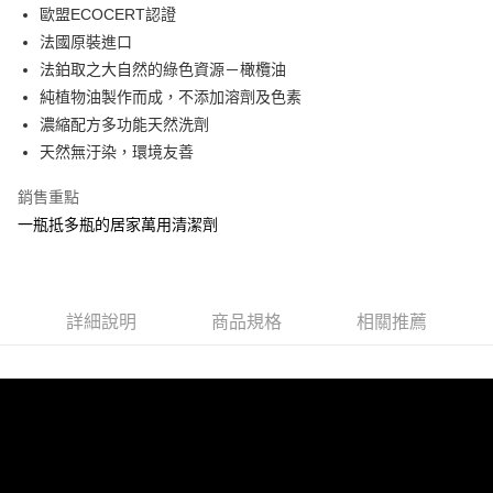
Apple Pay
歐盟ECOCERT認證
法國原裝進口
悠遊付
法鉑取之大自然的綠色資源－橄欖油
全盈+PAY
純植物油製作而成，不添加溶劑及色素
濃縮配方多功能天然洗劑
運送方式
天然無汙染，環境友善
全家取貨付款
銷售重點
每筆NT$60，滿NT$599(含以上)免運費
一瓶抵多瓶的居家萬用清潔劑
付款後全家取貨
每筆NT$60，滿NT$599(含以上)免運費
7-11取貨付款
詳細說明
商品規格
相關推薦
每筆NT$60，滿NT$599(含以上)免運費
付款後7-11取貨
每筆NT$60，滿NT$599(含以上)免運費
新竹物流
每筆NT$80，滿NT$800(含以上)免運費