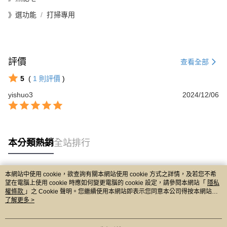
》選功能
打掃專用
評價
查看全部
5
(
1
則評價
)
yishuo3
2024/12/06
本分類熱銷
全站排行
本網站中使用 cookie，欲查詢有關本網站使用 cookie 方式之詳情，及若您不希
熱門標籤
望在電腦上使用 cookie 時應如何變更電腦的 cookie 設定，請參閱本網站「
隱私
權條款
」之 Cookie 聲明。您繼續使用本網站即表示您同意本公司得按本網站使
用條款之 Cookie 聲明使用 cookie。
了解更多 >