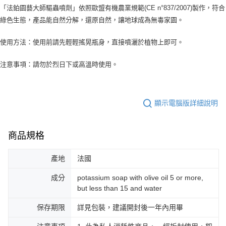
「法鉑園藝大師驅蟲噴劑」依照歐盟有機農業規範(CE n°837/2007)製作，符合
綠色生態，產品能自然分解，還原自然，讓地球成為無毒家園。
使用方法：使用前請先輕輕搖晃瓶身，直接噴灑於植物上即可。
注意事項：請勿於烈日下或高溫時使用。
顯示電腦版詳細說明
商品規格
產地
法國
成分
potassium soap with olive oil 5 or more,
but less than 15 and water
保存期限
詳見包裝，建議開封後一年內用畢