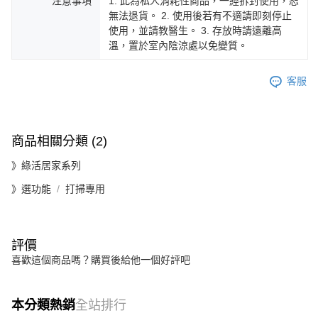
注意事項
1. 此為私人消耗性商品，一經拆封使用，恕
無法退貨。 2. 使用後若有不適請即刻停止
使用，並請教醫生。 3. 存放時請遠離高
溫，置於室內陰涼處以免變質。
客服
商品相關分類 (2)
》綠活居家系列
》選功能
打掃專用
評價
喜歡這個商品嗎？購買後給他一個好評吧
本分類熱銷
全站排行