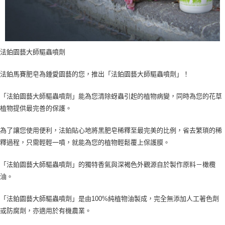
法鉑園藝大師驅蟲噴劑
法鉑馬賽肥皂為鍾愛園藝的您，推出「法鉑園藝大師驅蟲噴劑」！
「法鉑園藝大師驅蟲噴劑」能為您清除蚜蟲引起的植物病變，同時為您的花草
植物提供最完善的保護。
為了讓您使用便利，法鉑貼心地將黑肥皂稀釋至最完美的比例，省去繁瑣的稀
釋過程，只需輕輕一噴，就能為您的植物輕鬆覆上保護膜。
「法鉑園藝大師驅蟲噴劑」的獨特香氣與深褐色外觀源自於製作原料－橄欖
油。
「法鉑園藝大師驅蟲噴劑」是由100%純植物油製成，完全無添加人工著色劑
或防腐劑，亦適用於有機農業。