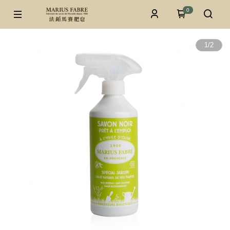
0
1
/
2