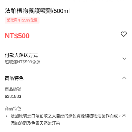
法鉑植物養護噴劑/500ml
超取滿NT$599免運
NT$500
付款與運送方式
超取滿NT$599免運
付款方式
商品特色
信用卡一次付款
商品編號
超商取貨付款
6381583
LINE Pay
商品特色
Apple Pay
法國原裝進口法鉑取之大自然的綠色資源純植物油製作而成，不
添加溶劑及色素天然無汙染
悠遊付