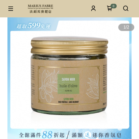
0
1
/
2