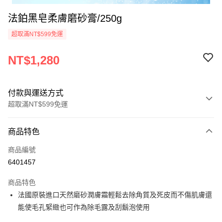
法鉑黑皂柔膚磨砂膏/250g
超取滿NT$599免運
NT$1,280
付款與運送方式
超取滿NT$599免運
付款方式
商品特色
信用卡一次付款
商品編號
超商取貨付款
6401457
LINE Pay
商品特色
Apple Pay
法國原裝進口天然磨砂潤膚霜輕鬆去除角質及死皮而不傷肌膚還
能使毛孔緊緻也可作為除毛露及刮鬍泡使用
悠遊付