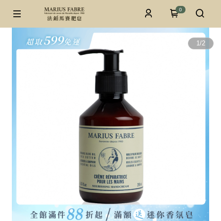
0
1
/
2