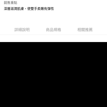
銷售重點
全盈+PAY
深層滋潤肌膚，使雙手柔嫩有彈性
運送方式
全家取貨付款
每筆NT$60，滿NT$599(含以上)免運費
詳細說明
商品規格
相關推薦
付款後全家取貨
每筆NT$60，滿NT$599(含以上)免運費
7-11取貨付款
每筆NT$60，滿NT$599(含以上)免運費
付款後7-11取貨
每筆NT$60，滿NT$599(含以上)免運費
新竹物流
每筆NT$80，滿NT$800(含以上)免運費