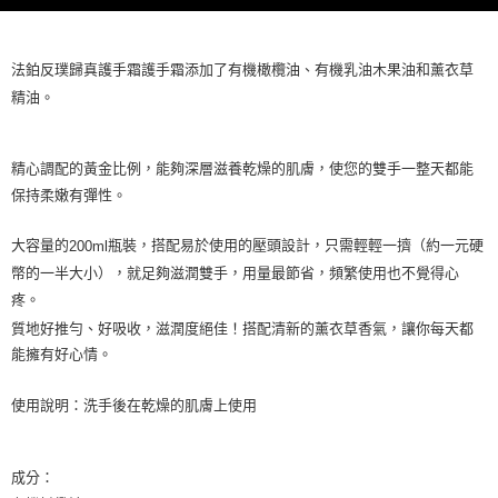
法鉑反璞歸真護手霜護手霜添加了有機橄欖油、有機乳油木果油和薰衣草
精油。
精心調配的黃金比例，能夠深層滋養乾燥的肌膚，使您的雙手一整天都能
保持柔嫩有彈性。
大容量的
瓶裝，搭配易於使用的壓頭設計，只需輕輕一擠（約一元硬
200ml
幣的一半大小），就足夠滋潤雙手，用量最節省，頻繁使用也不覺得心
疼。
質地好推勻、好吸收，滋潤度絕佳！搭配清新的薰衣草香氣，讓你每天都
能擁有好心情。
使用說明：洗手後在乾燥的肌膚上使用
成分：