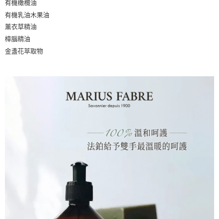
有機橄欖油
有機乳油木果油
薰衣草精油
樟腦精油
金盞花萃取物