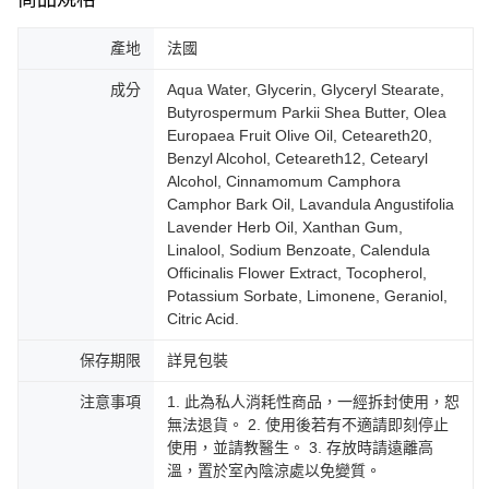
產地
法國
成分
Aqua Water, Glycerin, Glyceryl Stearate,
Butyrospermum Parkii Shea Butter, Olea
Europaea Fruit Olive Oil, Ceteareth20,
Benzyl Alcohol, Ceteareth12, Cetearyl
Alcohol, Cinnamomum Camphora
Camphor Bark Oil, Lavandula Angustifolia
Lavender Herb Oil, Xanthan Gum,
Linalool, Sodium Benzoate, Calendula
Officinalis Flower Extract, Tocopherol,
Potassium Sorbate, Limonene, Geraniol,
Citric Acid.
保存期限
詳見包裝
注意事項
1. 此為私人消耗性商品，一經拆封使用，恕
無法退貨。 2. 使用後若有不適請即刻停止
使用，並請教醫生。 3. 存放時請遠離高
溫，置於室內陰涼處以免變質。