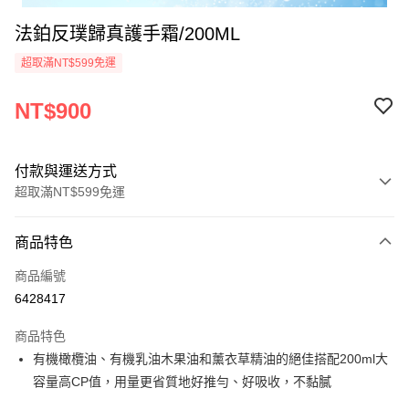
法鉑反璞歸真護手霜/200ML
超取滿NT$599免運
NT$900
付款與運送方式
超取滿NT$599免運
付款方式
商品特色
信用卡一次付款
商品編號
超商取貨付款
6428417
LINE Pay
商品特色
Apple Pay
有機橄欖油、有機乳油木果油和薰衣草精油的絕佳搭配200ml大
容量高CP值，用量更省質地好推勻、好吸收，不黏膩
悠遊付