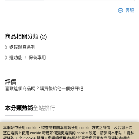
客服
商品相關分類 (2)
》返璞歸真系列
》選功能
保養專用
評價
喜歡這個商品嗎？購買後給他一個好評吧
本分類熱銷
全站排行
本網站中使用 cookie，欲查詢有關本網站使用 cookie 方式之詳情，及若您不希
熱門標籤
望在電腦上使用 cookie 時應如何變更電腦的 cookie 設定，請參閱本網站「
隱私
權條款
」之 Cookie 聲明。您繼續使用本網站即表示您同意本公司得按本網站使