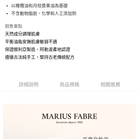
以橄欖油和月桂漿果油為基礎
悠遊付
不含動物脂肪、化學和人工添加劑
全盈+PAY
銷售重點
天然成分調理肌膚
運送方式
平衡油脂安撫肌膚敏弱不適
全家取貨付款
保證敘利亞製造，阿勒波產地認證
每筆NT$60，滿NT$599(含以上)免運費
遵循古法純手工，堅持古老傳統配方
付款後全家取貨
每筆NT$60，滿NT$599(含以上)免運費
7-11取貨付款
詳細說明
商品規格
相關推薦
每筆NT$60，滿NT$599(含以上)免運費
付款後7-11取貨
每筆NT$60，滿NT$599(含以上)免運費
新竹物流
每筆NT$80，滿NT$800(含以上)免運費