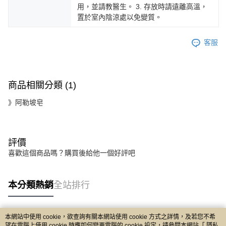
用，並請教醫生。 3. 存放時請遠離高溫，
置於室內陰涼處以免變質。
客服
商品相關分類 (1)
》阿勒坡皂
評價
喜歡這個商品嗎？購買後給他一個好評吧
本分類熱銷
全站排行
本網站中使用 cookie，欲查詢有關本網站使用 cookie 方式之詳情，及若您不希
熱門標籤
望在電腦上使用 cookie 時應如何變更電腦的 cookie 設定，請參閱本網站「
隱私