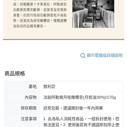
顯示電腦版詳細說明
商品規格
產地
敘利亞
內容物
法鉑阿勒坡月桂橄欖皂(月桂油30%)/170g
保存期限
詳見包裝，建議開封後一年內用畢
注意事項
1. 此為私人消耗性商品，一經拆封使用，恕
無法退貨。2. 使用後若有不適請即刻停止使